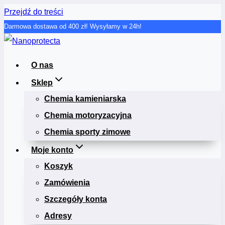
Przejdź do treści
Darmowa dostawa od 400 zł! Wysyłamy w 24h!
O nas
Sklep
Chemia kamieniarska
Chemia motoryzacyjna
Chemia sporty zimowe
Moje konto
Koszyk
Zamówienia
Szczegóły konta
Adresy