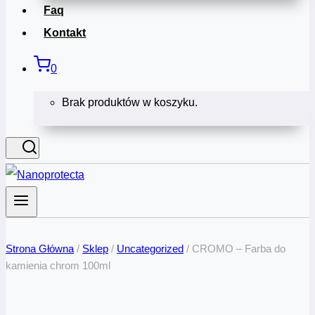
Faq
Kontakt
0
Brak produktów w koszyku.
Strona Główna
/
Sklep
/
Uncategorized
/
CROMO – Farba do
kamienia chrom 100ml