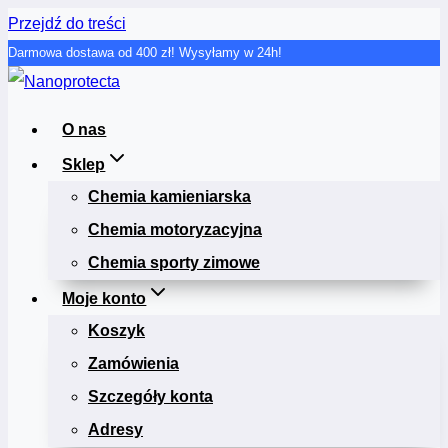
Przejdź do treści
Darmowa dostawa od 400 zł! Wysyłamy w 24h!
O nas
Sklep
Chemia kamieniarska
Chemia motoryzacyjna
Chemia sporty zimowe
Moje konto
Koszyk
Zamówienia
Szczegóły konta
Adresy