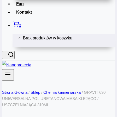
Faq
Kontakt
0
Brak produktów w koszyku.
Strona Główna
/
Sklep
/
Chemia kamieniarska
/
GRAVIT 630
UNIWERSALNA POLIURETANOWA MASA KLEJĄCO /
USZCZELNIAJĄCA 310ML