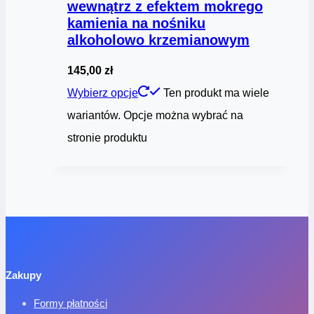
wewnątrz z efektem mokrego
kamienia na nośniku
alkoholowo krzemianowym
145,00
zł
Wybierz opcje
Ten produkt ma wiele
wariantów. Opcje można wybrać na
stronie produktu
Zakupy
Formy płatności