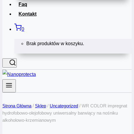
Faq
Kontakt
0
Brak produktów w koszyku.
Strona Główna
/
Sklep
/
Uncategorized
/
WR COLOR impregnat
hydrofobowo-olejofobowy uniwersalny barwiący na nośniku
alkoholowo-krzemianowym