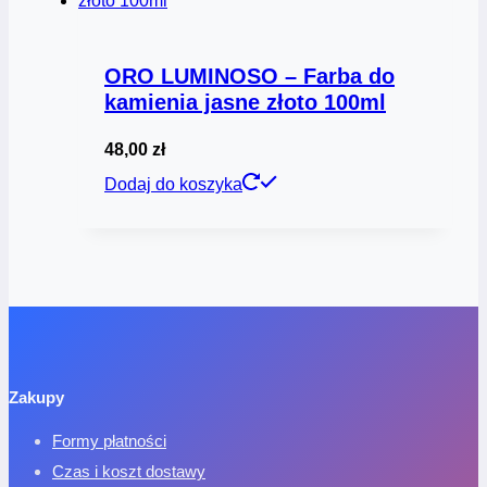
ORO LUMINOSO – Farba do
kamienia jasne złoto 100ml
48,00
zł
Dodaj do koszyka
Zakupy
Formy płatności
Czas i koszt dostawy