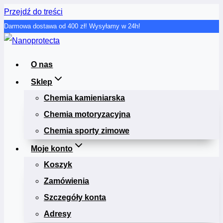
Przejdź do treści
Darmowa dostawa od 400 zł! Wysyłamy w 24h!
O nas
Sklep
Chemia kamieniarska
Chemia motoryzacyjna
Chemia sporty zimowe
Moje konto
Koszyk
Zamówienia
Szczegóły konta
Adresy