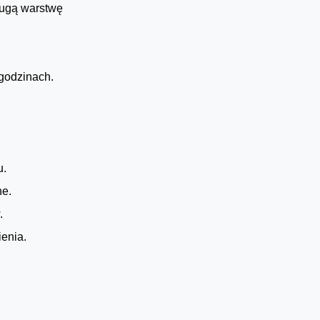
rugą warstwę
 godzinach.
u.
ne.
.
ienia.