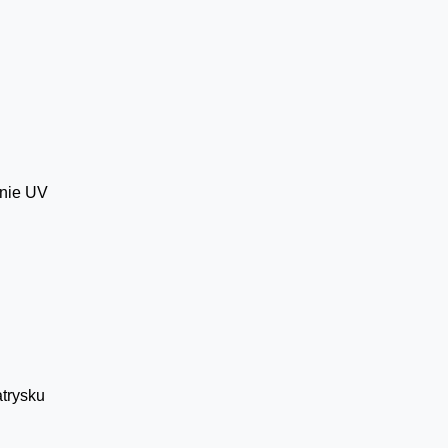
anie UV
atrysku