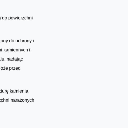
 do powierzchni
ony do ochrony i
ni kamiennych i
ału, nadając
łoże przed
turę kamienia,
zchni narażonych