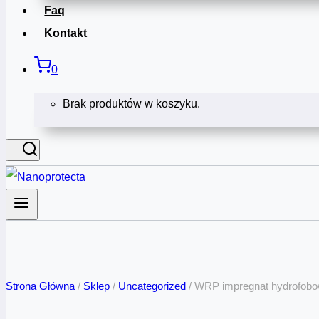
Faq
Kontakt
0
Brak produktów w koszyku.
Strona Główna
/
Sklep
/
Uncategorized
/
WRP impregnat hydrofobow