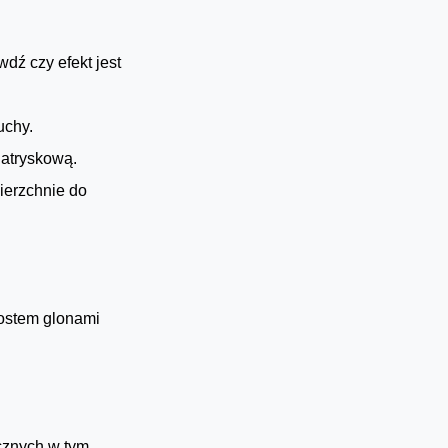
dź czy efekt jest
uchy.
natryskową.
ierzchnie do
rostem glonami
cznych w tym