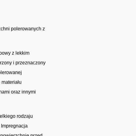
chni polerowanych z
bowy z lekkim
rzony i przeznaczony
olerowanej
b materiału
hami oraz innymi
elkiego rodzaju
. Impregnacja
 powierzchnie przed