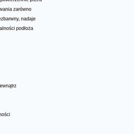
owania zarówno
ezbarwny, nadaje
alności podłoża
zewnątrz
ności