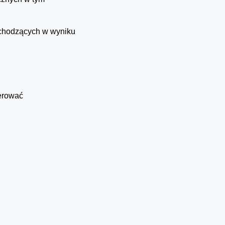
chodzących w wyniku
lerować