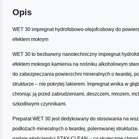
Opis
WET 30 impregnat hydrofobowo-olejofcobowy do powierz
efektem mokrym
WET 30 to bezbarwny nanotechniczny impregnat hydrofo
efektem mokrego kamienia na nośniku alkoholowym stwo
do zabezpieczania powierzchni mineralnych o twardej, p
strukturze – nie pokrytej lakierem. Impregnat wnika w głą
chroniąc ją przed zabrudzeniami, deszczem, mrozem, mc
szkodliwymi czynnikami.
Preparat WET 30 jest dedykowany do stosowania na wsz
podłożach mineralnych o twardej, polerowanej strukturze
nadaje właściwości STAY-CLEAN – co skutecznie chroni