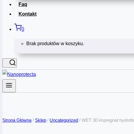
Faq
Kontakt
0
Brak produktów w koszyku.
Strona Główna
/
Sklep
/
Uncategorized
/
WET 30 impregnat hydrofo